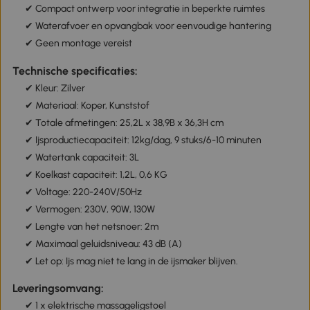
✔ Compact ontwerp voor integratie in beperkte ruimtes
✔ Waterafvoer en opvangbak voor eenvoudige hantering
✔ Geen montage vereist
Technische specificaties:
✔ Kleur: Zilver
✔ Materiaal: Koper, Kunststof
✔ Totale afmetingen: 25,2L x 38,9B x 36,3H cm
✔ Ijsproductiecapaciteit: 12kg/dag, 9 stuks/6-10 minuten
✔ Watertank capaciteit: 3L
✔ Koelkast capaciteit: 1,2L, 0,6 KG
✔ Voltage: 220-240V/50Hz
✔ Vermogen: 230V, 90W, 130W
✔ Lengte van het netsnoer: 2m
✔ Maximaal geluidsniveau: 43 dB (A)
✔ Let op: Ijs mag niet te lang in de ijsmaker blijven.
Leveringsomvang:
✔ 1 x elektrische massageligstoel