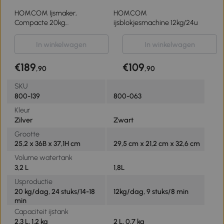
HOMCOM Ijsmaker,
HOMCOM
Compacte 20kg
ijsblokjesmachine 12kg/24u
Ijsblokjesmachine met
Zelfreinigende Functie voor
In winkelwagen
In winkelwagen
Huisgebruik, Zilver
€189
€109
,90
,90
SKU
800-139
800-063
Kleur
Zilver
Zwart
Grootte
25,2 x 36B x 37,1H cm
29,5 cm x 21,2 cm x 32,6 cm
Volume watertank
3,2 L
1,8L
IJsproductie
20 kg/dag, 24 stuks/14-18
12kg/dag, 9 stuks/8 min
min
Capaciteit ijstank
2,3 L, 1,2 kg
2 L, 0,7 kg