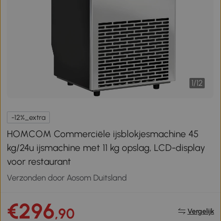
1
/
12
-12%_extra
HOMCOM Commerciële ijsblokjesmachine 45
kg/24u ijsmachine met 11 kg opslag, LCD-display
voor restaurant
Verzonden door Aosom Duitsland
€296
,90
Vergelijk