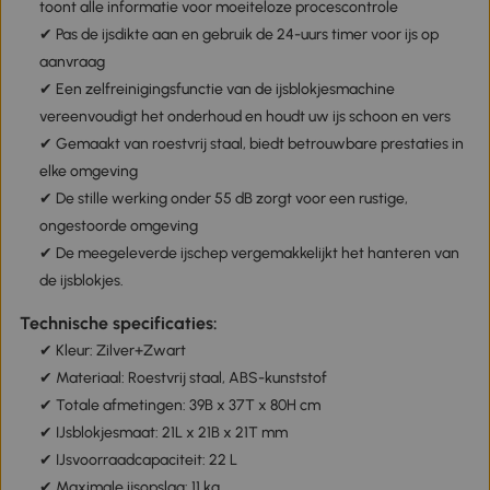
toont alle informatie voor moeiteloze procescontrole
✔ Pas de ijsdikte aan en gebruik de 24-uurs timer voor ijs op
aanvraag
✔ Een zelfreinigingsfunctie van de ijsblokjesmachine
vereenvoudigt het onderhoud en houdt uw ijs schoon en vers
✔ Gemaakt van roestvrij staal, biedt betrouwbare prestaties in
elke omgeving
✔ De stille werking onder 55 dB zorgt voor een rustige,
ongestoorde omgeving
✔ De meegeleverde ijschep vergemakkelijkt het hanteren van
de ijsblokjes.
Technische specificaties:
✔ Kleur: Zilver+Zwart
✔ Materiaal: Roestvrij staal, ABS-kunststof
✔ Totale afmetingen: 39B x 37T x 80H cm
✔ IJsblokjesmaat: 21L x 21B x 21T mm
✔ IJsvoorraadcapaciteit: 22 L
✔ Maximale ijsopslag: 11 kg