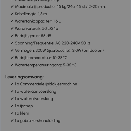
✔ Maximale ijsproductie: 45 kg/24u, 45 st./12-20 min.
✔ Kabellengte: 1,8 m
✔ Watertankcapaciteit: 1,6 L
✔ Waterverbruik: 50 L/24u
✔ Bedrijfsgeruis: 55 dB
✔ Spanning/Frequentie: AC 220-240V 50Hz
✔ Vermogen: 300W (ijsproductie), 310W (ontdooien)
✔ Bedrijfstemperatuur: 10-38 °C
✔ Watertemperatuuringang: 5-35 °C
Leveringsomvang:
✔ 1 x Commerciële ijsblokjesmachine
✔ 1 x wateraanvoerslang
✔ 1 x waterafvoerslang
✔ 1 x ijschep
✔ 1 x klem
✔ 1 x gebruikershandleiding