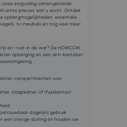
is onze zorgvuldig samengestelde
fruimte precies wat u zocht. Ontdek
me opbergmogelijkheden, essentiële
iegels, tv-meubels en nog veel meer
ijl en -rust in de war? De HOMCOM
oten opberging en een anti-kantelset
e woonomgeving.
esloten compartimenten voor
mer, slaapkamer of thuiskantoor
gheid
etrouwbaar dagelijks gebruik
r een stevige sluiting en houden uw