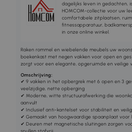
dagelijks leven in gedachten, 
HOMCOM-collectie voor uw lee
comfortabele zitplaatsen, rui
fitnessapparatuur, badkamersp
in onze online winkel.
Raken rommel en wiebelende meubels uw woonst
boekenkast met negen vakken voor open en gesl
zorgt voor een elegante, opgeruimde en veilig
Omschrijving:
✔ 9 vakken in het opbergrek met 6 open en 3 g
veelzijdige, nette opberging
✔ Moderne, witte structuurafwerking die woonka
aanvult
✔ Inclusief anti-kantelset voor stabiliteit en veili
✔ Gemaakt van hoogwaardige spaanplaat voor b
✔ Deuren met magnetische sluitingen zorgen voo
spullen stofvrij