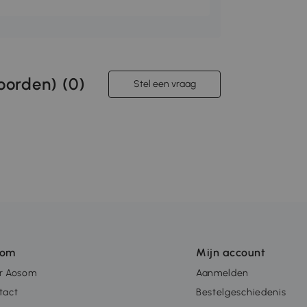
orden) (
0
)
Stel een vraag
som
Mijn account
r Aosom
Aanmelden
tact
Bestelgeschiedenis