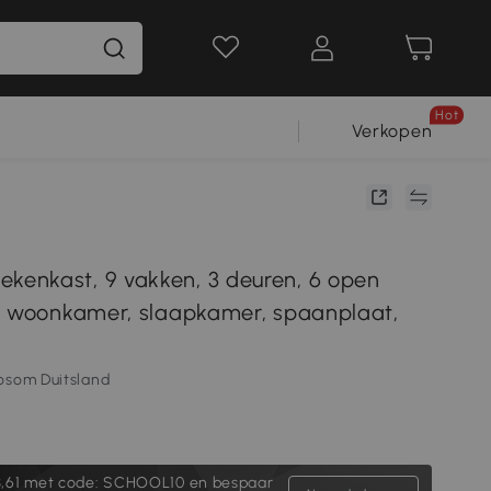
Hot
Verkopen
enkast, 9 vakken, 3 deuren, 6 open
r woonkamer, slaapkamer, spaanplaat,
osom Duitsland
,61
met code: SCHOOL10 en bespaar