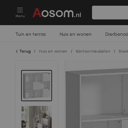
Menu
Tuin en terras
Huis en wonen
Dierbeno
Terug
/
Huis en wonen
/
Kantoormeubelen
/
Boek