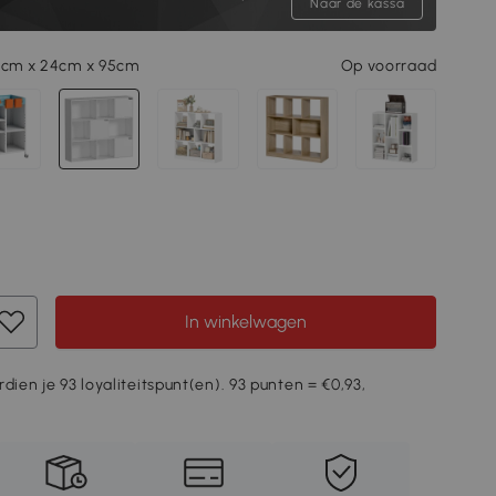
Naar de kassa
06cm x 24cm x 95cm
Op voorraad
In winkelwagen
dien je 93 loyaliteitspunt(en). 93 punten = €0,93,