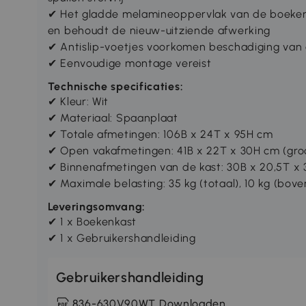
✔ Het gladde melamineoppervlak van de boeke
en behoudt de nieuw-uitziende afwerking
✔ Antislip-voetjes voorkomen beschadiging van 
✔ Eenvoudige montage vereist
Technische specificaties:
✔ Kleur: Wit
✔ Materiaal: Spaanplaat
✔ Totale afmetingen: 106B x 24T x 95H cm
✔ Open vakafmetingen: 41B x 22T x 30H cm (groo
✔ Binnenafmetingen van de kast: 30B x 20,5T x
✔ Maximale belasting: 35 kg (totaal), 10 kg (boven
Leveringsomvang:
✔ 1 x Boekenkast
✔ 1 x Gebruikershandleiding
Gebruikershandleiding
836-630V90WT Downloaden