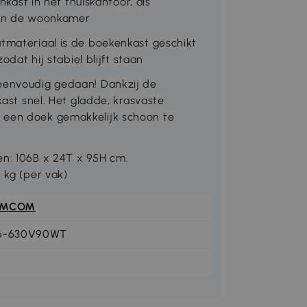
enkast in het thuiskantoor, als
k in de woonkamer
atmateriaal is de boekenkast geschikt
odat hij stabiel blijft staan
 eenvoudig gedaan! Dankzij de
kast snel. Het gladde, krasvaste
 een doek gemakkelijk schoon te
en: 106B x 24T x 95H cm.
 kg (per vak)
OMCOM
6-630V90WT