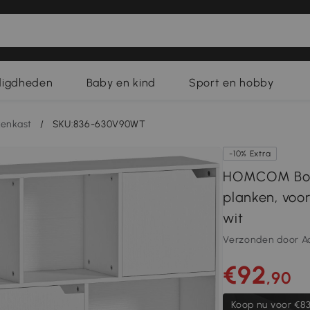
digdheden
Baby en kind
Sport en hobby
enkast
/
SKU:836-630V90WT
-10% Extra
HOMCOM Boek
planken, voo
wit
Verzonden door A
€92
,90
Koop nu voor
€83