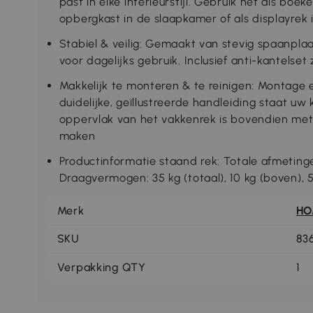
past in elke interieurstijl. Gebruik het als boek
opbergkast in de slaapkamer of als displayre
Stabiel & veilig: Gemaakt van stevig spaanpla
voor dagelijks gebruik. Inclusief anti-kantelset z
Makkelijk te monteren & te reinigen: Montage
duidelijke, geïllustreerde handleiding staat uw 
oppervlak van het vakkenrek is bovendien met
maken
Productinformatie staand rek: Totale afmeting
Draagvermogen: 35 kg (totaal), 10 kg (boven), 5
Merk
H
SKU
83
Verpakking QTY
1