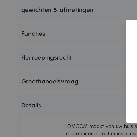
gewichten & afmetingen
Functies
Herroepingsrecht
Groothandelsvraag
Details
HOMCOM maakt van uw huis ee
te combineren met innovatiev