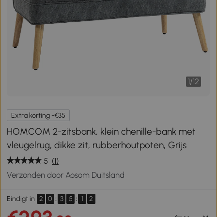
1
/
12
Extra korting -€35
HOMCOM 2-zitsbank, klein chenille-bank met
vleugelrug, dikke zit, rubberhoutpoten, Grijs
5
(1)
Verzonden door Aosom Duitsland
2
0
:
3
5
:
1
2
Eindigt in