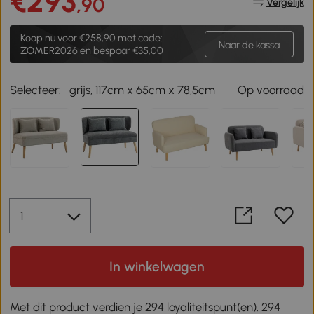
€293
,90
Vergelijk
Koop nu voor
€258,90
met code:
Naar de kassa
ZOMER2026 en bespaar €35,00
Selecteer:
grijs, 117cm x 65cm x 78,5cm
Op voorraad
In winkelwagen
Met dit product verdien je 294 loyaliteitspunt(en). 294