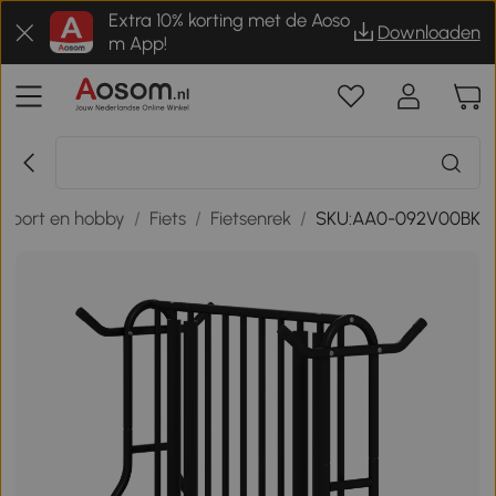
Extra 10% korting met de Aoso
Downloaden
m App!
Sport en hobby
/
Fiets
/
Fietsenrek
/
SKU:AA0-092V00BK