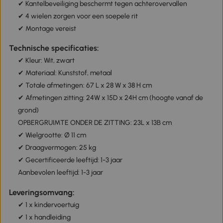
✔ Kantelbeveiliging beschermt tegen achterovervallen
✔ 4 wielen zorgen voor een soepele rit
✔ Montage vereist
Technische specificaties:
✔ Kleur: Wit, zwart
✔ Materiaal: Kunststof, metaal
✔ Totale afmetingen: 67 L x 28 W x 38 H cm
✔ Afmetingen zitting: 24W x 15D x 24H cm (hoogte vanaf de
grond)
OPBERGRUIMTE ONDER DE ZITTING: 23L x 13B cm
✔ Wielgrootte: Ø 11 cm
✔ Draagvermogen: 25 kg
✔ Gecertificeerde leeftijd: 1-3 jaar
Aanbevolen leeftijd: 1-3 jaar
Leveringsomvang:
✔ 1 x kindervoertuig
✔ 1 x handleiding