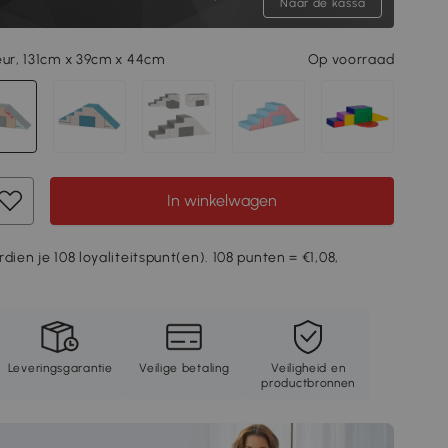
Naar de kassa
eur, 131cm x 39cm x 44cm
Op voorraad
In winkelwagen
dien je 108 loyaliteitspunt(en). 108 punten = €1,08,
Leveringsgarantie
Veilige betaling
Veiligheid en
productbronnen