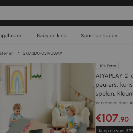
digdheden
Baby en kind
Sport en hobby
stenen
/
SKU:3D0-031V00MX
-10% Extra
AIYAPLAY 2-d
peuters, kun
spelen, Kleurr
Verzonden door A
€107
,90
Koop nu voor
€97