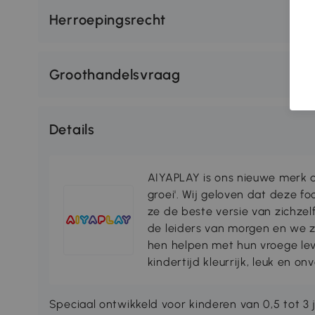
Herroepingsrecht
Groothandelsvraag
Details
AIYAPLAY is ons nieuwe merk da
groei'. Wij geloven dat deze fo
ze de beste versie van zichze
de leiders van morgen en we zi
hen helpen met hun vroege lev
kindertijd kleurrijk, leuk en onv
Speciaal ontwikkeld voor kinderen van 0,5 tot 3 j