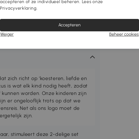
accepteren of ze individueel beheren. Lees onze
Privacyverklaring.
Accepteren
Weiger
Beheer cookies
t zich richt op 'koesteren, liefde en
cus is wat elk kind nodig heeft, zodat
lf kunnen worden. Onze kinderen zijn
jn er ongelooflijk trots op dat we
ensreis. Net als ons logo moet de
ergetelijk zijn.
aar, stimuleert deze 2-delige set