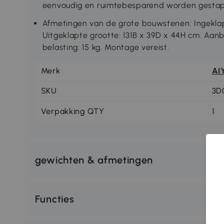
eenvoudig en ruimtebesparend worden gestap
Afmetingen van de grote bouwstenen: Ingeklap
Uitgeklapte grootte: 131B x 39D x 44H cm. Aanbe
belasting: 15 kg. Montage vereist.
Merk
AI
SKU
3D
Verpakking QTY
1
gewichten & afmetingen
Functies