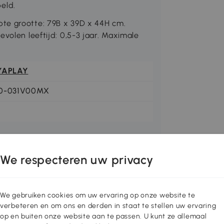
eld.
te grootte: 79B x 39D x 44H cm.
volen leeftijd: 0,5-3 jaar. Maximale
YAPLAY
0-031V00MX
We respecteren uw privacy
We gebruiken cookies om uw ervaring op onze website te
verbeteren en om ons en derden in staat te stellen uw ervaring
op en buiten onze website aan te passen. U kunt ze allemaal