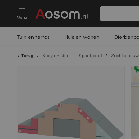
Menu
Tuin en terras
Huis en wonen
Dierbeno
Terug
/
Baby en kind
/
Speelgoed
/
Zachte bouw