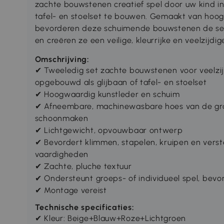
zachte bouwstenen creatief spel door uw kind in 
tafel- en stoelset te bouwen. Gemaakt van hoog
bevorderen deze schuimende bouwstenen de sens
en creëren ze een veilige, kleurrijke en veelzijd
Omschrijving:
✔ Tweeledig set zachte bouwstenen voor veelzij
opgebouwd als glijbaan of tafel- en stoelset
✔ Hoogwaardig kunstleder en schuim
✔ Afneembare, machinewasbare hoes van de gro
schoonmaken
✔ Lichtgewicht, opvouwbaar ontwerp
✔ Bevordert klimmen, stapelen, kruipen en verste
vaardigheden
✔ Zachte, pluche textuur
✔ Ondersteunt groeps- of individueel spel, bevord
✔ Montage vereist
Technische specificaties:
✔ Kleur: Beige+Blauw+Roze+Lichtgroen