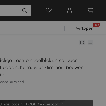
Hot
Verkopen
elige zachte speelblokjes set voor
stleder, schuim, voor klimmen, bouwen,
ijk
osom Duitsland
,11
met code: SCHOOL10 en bespaar