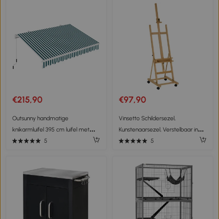
Bodemplaat
€215,90
€97,90
Outsunny handmatige
Vinsetto Schildersezel,
knikarmluifel 395 cm luifel met
Kunstenaarsezel, Verstelbaar in
handslinger balkonluifel zonwering
hoogte, 4 wielen, Natuur + Zwart
5
5
wandmontage balkon aluminium
wit, groen 395 x 245 cm | Aosom