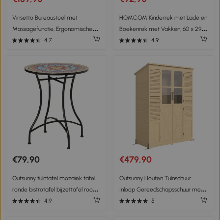
Vinsetto Bureaustoel met
HOMCOM Kinderrek met Lade en
Massagefunctie, Ergonomische
Boekenrek met Vakken, 60 x 29,9
Bureaustoel met Leun- &
x 90 cm, Roze
4.7
4.9
Warmtefunctie, Afstandsbediening,
Grijs
€79,90
€479,90
Outsunny tuintafel mozaïek tafel
Outsunny Houten Tuinschuur
ronde bistrotafel bijzettafel rood
Inloop Gereedschapsschuur met
Ø60 cm
Planken Acrylramen Dubbele Deur
4.9
5
Asfalt Dak Lamellenventilatie