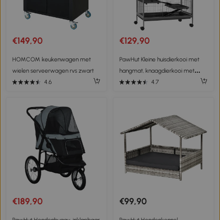
€149,90
€129,90
HOMCOM keukenwagen met
PawHut Kleine huisdierkooi met
wielen serveerwagen rvs zwart
hangmat, knaagdierkooi met
wielen, 4-verdiepingen kooi,
4.6
4.7
Metaal, Kunststof, 80 x 52 x 128
cm, Grijs
€189,90
€99,90
PawHut Hondenbuggy, inklapbaar,
PawHut Hondenkennel