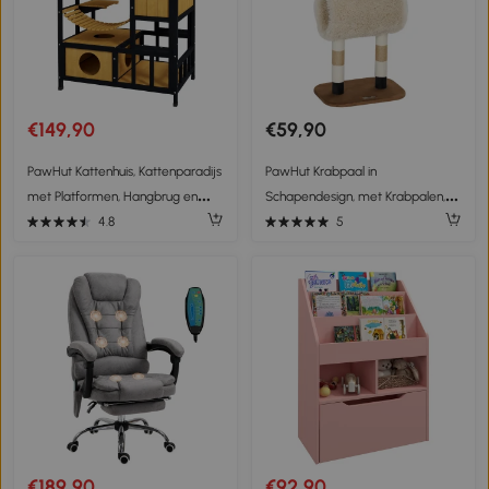
€149,90
€59,90
PawHut Kattenhuis, Kattenparadijs
PawHut Krabpaal in
met Platformen, Hangbrug en
Schapendesign, met Krabpalen,
Kattenholen, Geschikt voor tot 2
Tunnel en Speelgoed, 98 cm,
4.8
5
Katten, Hout
Lichtbruin
€189,90
€92,90