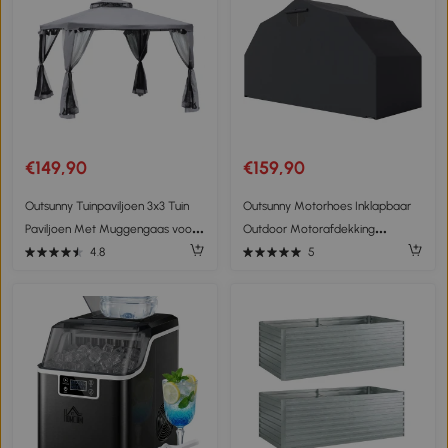
€149,90
€159,90
Outsunny Tuinpaviljoen 3x3 Tuin
Outsunny Motorhoes Inklapbaar
Paviljoen Met Muggengaas voor
Outdoor Motorafdekking
Feesten en Ontvangst, Grijs
Waterdicht Winterbestendig XXL
4.8
5
345cmx135cmx191cm Zwart