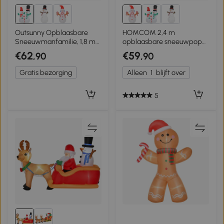
Outsunny Opblaasbare
HOMCOM 2,4 m
Sneeuwmanfamilie, 1,8 m
opblaasbare sneeuwpop
Kerstdecoratie met LED-
met zwaailicht
€62
€59
,90
,90
verlichting voor Binnen en
kerstversiering voor binnen
Buiten
en buiten tuin
Gratis bezorging
Alleen
1
blijft over
gazondecoratie feest wit +
rood 180 x 100 x 240 cm
5