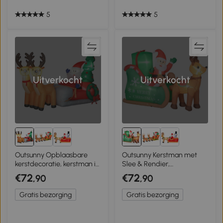
5
5
Uitverkocht
Uitverkocht
Outsunny Opblaasbare
Outsunny Kerstman met
kerstdecoratie, kerstman in
Slee & Rendier,
rendierslee, polyesterstof,
Opblaasbaar met Witte
€72
€72
,90
,90
LED-lichtjes, kleurrijk
LED-Verlichting, 210 x 80 x
140 cm
Gratis bezorging
Gratis bezorging