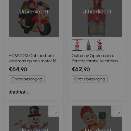
Uitverkocht
Uitverkocht
HOMCOM Opblaasbare
Outsunny Opblaasbare
kerstman op een motor 165
Kerstdecoratie, Kerstman in
cm kerstman cadeau LED
Schoorsteen, LED's, Blower
€64
€62
,90
,90
Gratis bezorging
Gratis bezorging
5
Uitverkocht
Uitverkocht