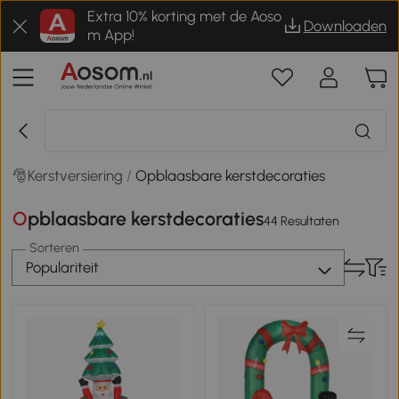
Extra 10% korting met de Aoso
Downloaden
m App!
🎅Kerstversiering
/
Opblaasbare kerstdecoraties
Opblaasbare kerstdecoraties
44 Resultaten
Sorteren
Populariteit