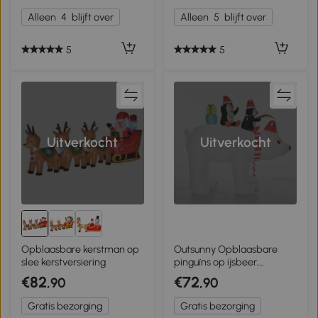
polyester 100 x 80 x 182 cm
Alleen
4
blijft over
Alleen
5
blijft over
5
5
Uitverkocht
Uitverkocht
Opblaasbare kerstman op
Outsunny Opblaasbare
slee kerstversiering
pinguïns op ijsbeer,
decoratie
€82
€72
,90
,90
Gratis bezorging
Gratis bezorging