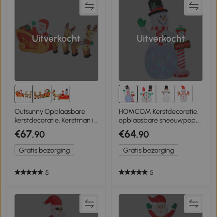
Uitverkocht
Uitverkocht
Outsunny Opblaasbare
HOMCOM Kerstdecoratie,
kerstdecoratie, Kerstman in
opblaasbare sneeuwpop,
rendierslee, polyester
2,4 m, LED-verlichting,
€67
€64
,90
,90
Ventilator, Wit
Gratis bezorging
Gratis bezorging
5
5