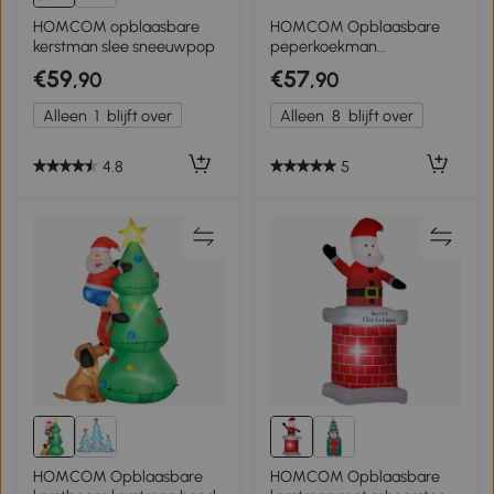
HOMCOM opblaasbare
HOMCOM Opblaasbare
kerstman slee sneeuwpop
peperkoekman
kerstversiering 2,4 m met
€59
€57
,90
,90
lampjes polyester
Alleen
1
blijft over
Alleen
8
blijft over
4.8
5
HOMCOM Opblaasbare
HOMCOM Opblaasbare