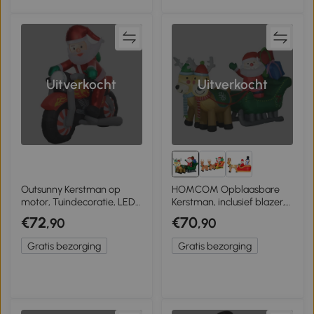
Uitverkocht
Uitverkocht
Outsunny Kerstman op
HOMCOM Opblaasbare
motor, Tuindecoratie, LEDs,
Kerstman, inclusief blazer,
opblaasbaar,
voor binnen en buiten,
€72
€70
,90
,90
weerbestendig, 180 x 95 x
wit+goud
170 cm
Gratis bezorging
Gratis bezorging