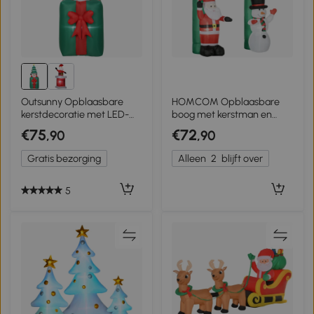
Outsunny Opblaasbare
HOMCOM Opblaasbare
kerstdecoratie met LED-
boog met kerstman en
lampjes, polyester, voor
sneeuwpop, LED-
€75
€72
,90
,90
binnen en buiten,
verlichting, ingebouwde
Rood+Groen
ventilator, 198 x 80 x 245
Gratis bezorging
Alleen
2
blijft over
cm.
5