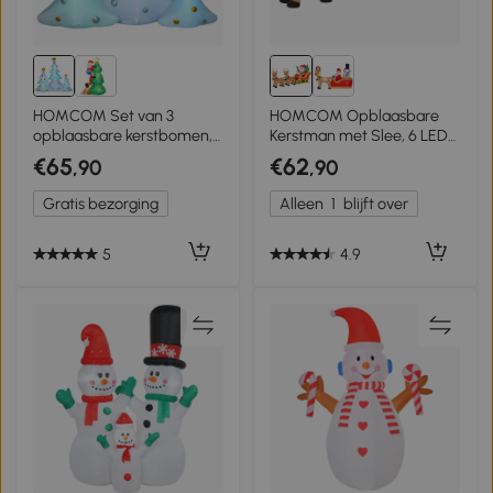
HOMCOM Set van 3
HOMCOM Opblaasbare
opblaasbare kerstbomen,
Kerstman met Slee, 6 LED-
inclusief blazer, voor
Lichten, Waterdicht, 240 x
€65
€62
,90
,90
binnen en buiten, inclusief
57 x 112 cm
bevestigingsmateriaal,
Gratis bezorging
Alleen
1
blijft over
wit+goud
5
4.9