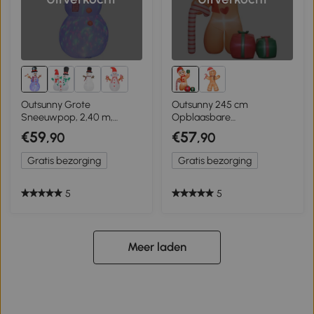
Outsunny Grote
Outsunny 245 cm
Sneeuwpop, 2,40 m,
Opblaasbare
Kerstdecoratie met LED’s,
Kerstdecoratie voor buiten
€59
€57
,90
,90
Zelfopblazend, Polyester
– Gingerbread Man met
geïntegreerde LED-
Gratis bezorging
Gratis bezorging
verlichting, opblaasbare
outdoor kerstversiering met
zuurstok, ideaal voor tuin,
5
5
grasveld en feest
Meer laden