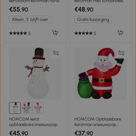
kerstboom kerstman hond
kerstman met schoorsteen,
LED-verlichting,
€55
€48
,90
,90
geïntegreerde ventilator,
80 x 70 x 210 cm.
Alleen
3
blijft over
Gratis bezorging
5
5
HOMCOM kerst
HOMCOM Opblaasbare
opblaasbare sneeuwpop
Kerstman sneeuwpop
1,82 m kerstdecoratie
kerstdecoratie
€45
€37
,90
,90
weerbestendig LED's
ledverlichting