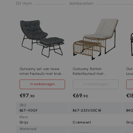
Dit item
Aanbevelen
Outsunny set van twee
Outsunny Rattan
Out
rotan fauteuils met kruk
Relaxfauteuil met
Lou
staalgrijs 69 x 76 x 70 cm
Voetenbank UV-
Roe
bestendig Tuinfauteuil
62B
In winkelwagen
In winkelwagen
met Kussen en Banden 65
Gri
x 93 x 80 cm Natuurhout
€97
€69
€1
,90
,90
SKU
867-110GY
867-253V00CW
84G
Kleur
Grijs
Crèmewit
Grij
Materiaal