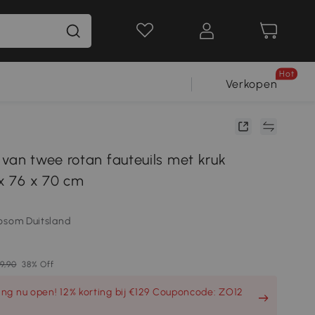
Hot
Verkopen
 van twee rotan fauteuils met kruk
 x 76 x 70 cm
osom Duitsland
9,90
38% Off
ng nu open! 12% korting bij €129 Couponcode: ZO12