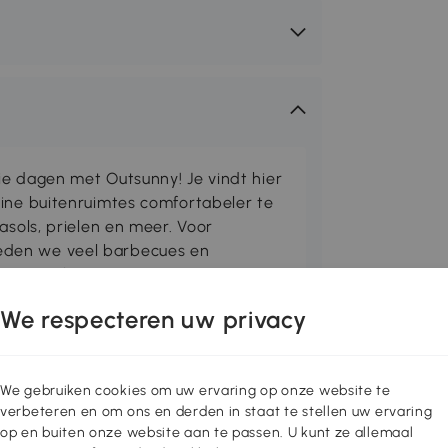
ie dagen met Outsunny! Je vindt hier
eine buitenruimtes comfortabeler te
asols, prielen en meer. Voor
den we veel barbecues en
r tuinliefhebbers hebben we kassen
 voor gereedschap ontworpen. Met
We respecteren uw privacy
g hebt om de buitentijd aangenaam
We gebruiken cookies om uw ervaring op onze website te
l een smaakvol accent aan je terras
verbeteren en om ons en derden in staat te stellen uw ervaring
tspannend toevluchtsoord. Dankzij het
op en buiten onze website aan te passen. U kunt ze allemaal