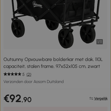
1
/
11
Outsunny Opvouwbare bolderkar met dak, 110L
capaciteit, stalen frame, 97x52x105 cm, zwart
5
(2)
Verzonden door Aosom Duitsland
€92
,90
Vergelijk