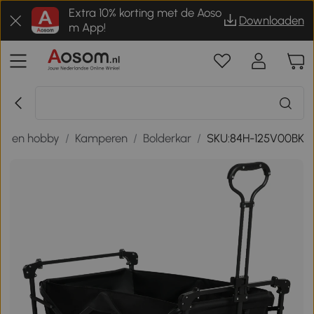
Extra 10% korting met de Aoso
Downloaden
m App!
rt en hobby
/
Kamperen
/
Bolderkar
/
SKU:84H-125V00BK