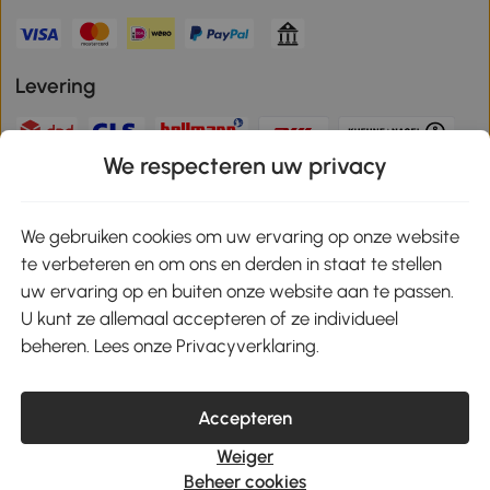
Levering
We respecteren uw privacy
Veilige betaling
We gebruiken cookies om uw ervaring op onze website
te verbeteren en om ons en derden in staat te stellen
Download de app en ontvang 10% korting!
uw ervaring op en buiten onze website aan te passen.
U kunt ze allemaal accepteren of ze individueel
Google Play
beheren. Lees onze Privacyverklaring.
Accepteren
klantenservice@aosom.nl
Weiger
MH Handel GmbH, Wendenstrasse 309, 20537 Hamburg
Beheer cookies
© 2021-2026 Aosom heeft alle rechten voorbehouden.