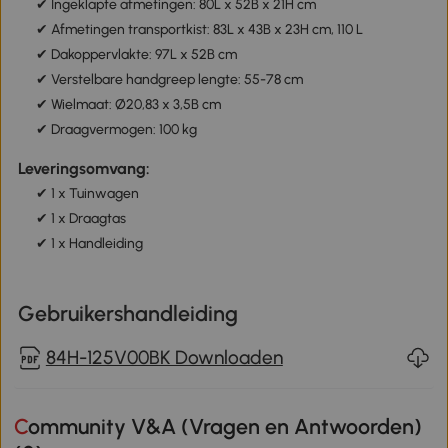
✔ Ingeklapte afmetingen: 80L x 52B x 21H cm
✔ Afmetingen transportkist: 83L x 43B x 23H cm, 110 L
✔ Dakoppervlakte: 97L x 52B cm
✔ Verstelbare handgreep lengte: 55-78 cm
✔ Wielmaat: Ø20,83 x 3,5B cm
✔ Draagvermogen: 100 kg
Leveringsomvang:
✔ 1 x Tuinwagen
✔ 1 x Draagtas
✔ 1 x Handleiding
Gebruikershandleiding
84H-125V00BK Downloaden
Community V&A (Vragen en Antwoorden)