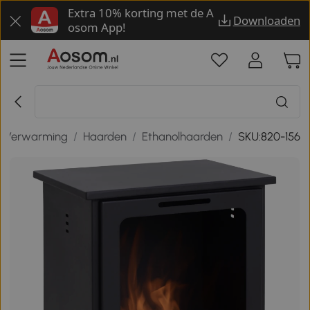
Extra 10% korting met de A
Downloaden
osom App!
en Verwarming
/
Haarden
/
Ethanolhaarden
/
SKU:820-156