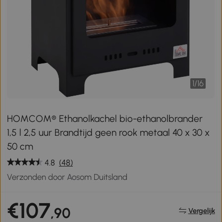
1
/
16
HOMCOM® Ethanolkachel bio-ethanolbrander
1,5 l 2,5 uur Brandtijd geen rook metaal 40 x 30 x
50 cm
4.8
(48)
Verzonden door Aosom Duitsland
€107
,90
Vergelijk