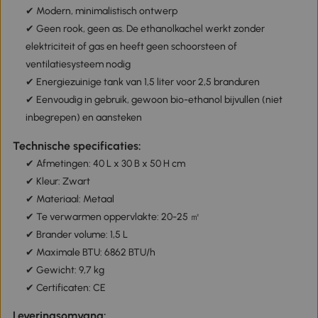
✔ Modern, minimalistisch ontwerp
✔ Geen rook, geen as. De ethanolkachel werkt zonder
elektriciteit of gas en heeft geen schoorsteen of
ventilatiesysteem nodig
✔ Energiezuinige tank van 1,5 liter voor 2,5 branduren
✔ Eenvoudig in gebruik, gewoon bio-ethanol bijvullen (niet
inbegrepen) en aansteken
Technische specificaties:
✔ Afmetingen: 40 L x 30 B x 50 H cm
✔ Kleur: Zwart
✔ Materiaal: Metaal
✔ Te verwarmen oppervlakte: 20-25 ㎡
✔
Brander volume: 1,5 L
✔ Maximale BTU: 6862 BTU/h
✔ Gewicht: 9,7 kg
✔ Certificaten: CE
Leveringsomvang: