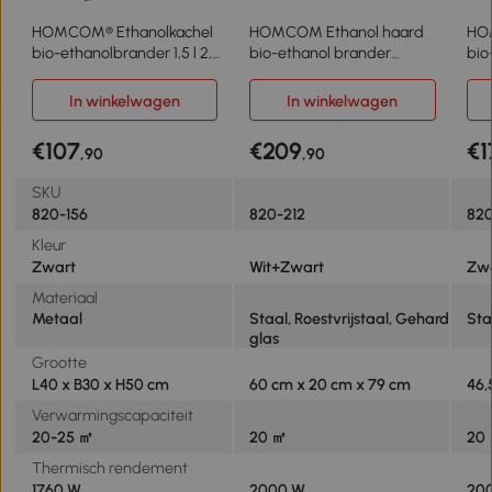
HOMCOM® Ethanolkachel
HOMCOM Ethanol haard
HO
bio-ethanolbrander 1,5 l 2,5
bio-ethanol brander
bio
uur Brandtijd geen rook
2000W 3 uur rookvrij wit +
200
metaal 40 x 30 x 50 cm
zwart
vri
In winkelwagen
In winkelwagen
€107
€209
€1
,90
,90
SKU
820-156
820-212
82
Kleur
Zwart
Wit+Zwart
Zw
Materiaal
Metaal
Staal, Roestvrijstaal, Gehard
Sta
glas
Grootte
L40 x B30 x H50 cm
60 cm x 20 cm x 79 cm
46,
Verwarmingscapaciteit
20-25 ㎡
20 ㎡
20
Thermisch rendement
1760 W
2000 W
20