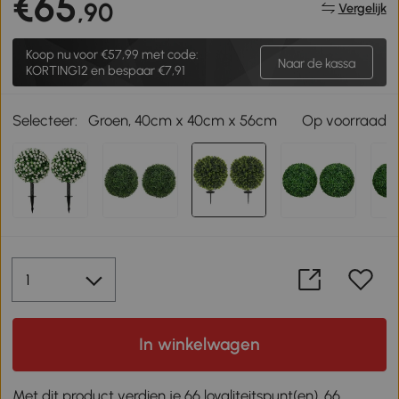
€65
,90
Vergelijk
Koop nu voor
€57,99
met code:
Naar de kassa
KORTING12 en bespaar €7,91
Selecteer:
Groen, 40cm x 40cm x 56cm
Op voorraad
In winkelwagen
Met dit product verdien je 66 loyaliteitspunt(en). 66