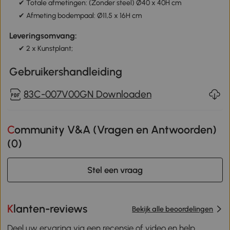
✔ Totale afmetingen: (Zonder steel) Ø40 x 40H cm
✔ Afmeting bodempaal: Ø11,5 x 16H cm
Leveringsomvang:
✔ 2 x Kunstplant;
Gebruikershandleiding
83C-007V00GN Downloaden
Community V&A (Vragen en Antwoorden)
(
0
)
Stel een vraag
Klanten-reviews
Bekijk alle beoordelingen
Deel uw ervaring via een recensie of video en help