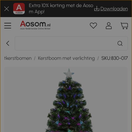
Extra 10% korting met de Aoso
Downloaden
m App!
nstkerstbomen
/
Kerstboom met verlichting
/
SKU:830-017