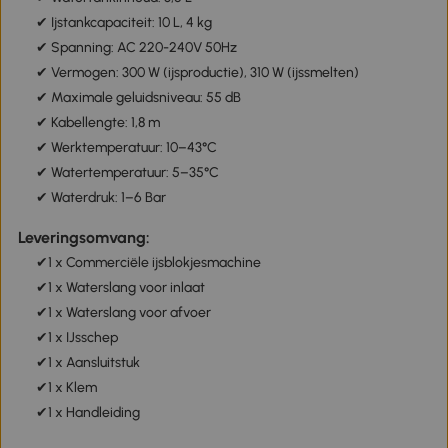
✔ Ijstankcapaciteit: 10 L, 4 kg
✔ Spanning: AC 220-240V 50Hz
✔ Vermogen: 300 W (ijsproductie), 310 W (ijssmelten)
✔ Maximale geluidsniveau: 55 dB
✔ Kabellengte: 1,8 m
✔ Werktemperatuur: 10–43°C
✔ Watertemperatuur: 5–35°C
✔ Waterdruk: 1–6 Bar
Leveringsomvang:
✔1 x Commerciële ijsblokjesmachine
✔1 x Waterslang voor inlaat
✔1 x Waterslang voor afvoer
✔1 x IJsschep
✔1 x Aansluitstuk
✔1 x Klem
✔1 x Handleiding