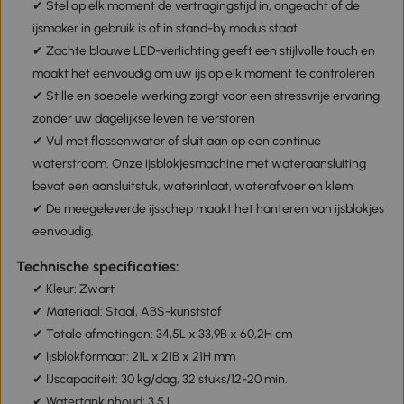
✔ Stel op elk moment de vertragingstijd in, ongeacht of de
ijsmaker in gebruik is of in stand-by modus staat
✔ Zachte blauwe LED-verlichting geeft een stijlvolle touch en
maakt het eenvoudig om uw ijs op elk moment te controleren
✔ Stille en soepele werking zorgt voor een stressvrije ervaring
zonder uw dagelijkse leven te verstoren
✔ Vul met flessenwater of sluit aan op een continue
waterstroom. Onze ijsblokjesmachine met wateraansluiting
bevat een aansluitstuk, waterinlaat, waterafvoer en klem
✔ De meegeleverde ijsschep maakt het hanteren van ijsblokjes
eenvoudig.
Technische specificaties:
✔ Kleur: Zwart
✔ Materiaal: Staal, ABS-kunststof
✔ Totale afmetingen: 34,5L x 33,9B x 60,2H cm
✔ Ijsblokformaat: 21L x 21B x 21H mm
✔ IJscapaciteit: 30 kg/dag, 32 stuks/12-20 min.
✔ Watertankinhoud: 3,5 L