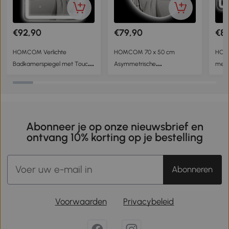
€92,90
€79,90
€8
HOMCOM Verlichte
HOMCOM 70 x 50 cm
HOM
Badkamerspiegel met Touch-
Asymmetrische
met L
Bediening, Anti-Condens,
Badkamerspiegel met LED-
conde
Dimbaar, 3 Lichtkleuren, 60 x
verlichting, Slimme Touch
Kleur
80, Zilver
Schakelaar, Anti-Condens
Zilve
Functie, Zilverkleurig
Abonneer je op onze nieuwsbrief en
ontvang 10% korting op je bestelling
Abonneren
Voorwaarden
Privacybeleid