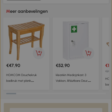
Meer aanbevelingen
€47,90
€52,90
€19
€29,
HOMCOM Douchekruk
kleankin Medicijnkast, 3
HOM
badkruk met plank
Vakken, Afsluitbare Deur,
badk
douchebank badstoel
Stevig Stalen Behuizing, Wit, 30
plat
badmeubel bamboe 47,5 x 26
x 14 x 46 cm
cha
x 44,5 cm natuurlijk