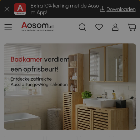
Extra 10% korting met de Aoso
Downloaden
m App!