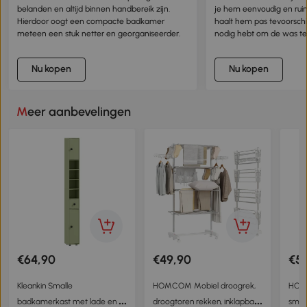
belanden en altijd binnen handbereik zijn.
je hem eenvoudig en rui
Hierdoor oogt een compacte badkamer
haalt hem pas tevoorschij
meteen een stuk netter en georganiseerder.
nodig hebt om de was te
Nu kopen
Nu kopen
Meer aanbevelingen
€64,90
€49,90
€5
Kleankin Smalle
HOMCOM Mobiel droogrek,
HOM
badkamerkast met lade en 4
droogtoren rekken, inklapbaar
smal