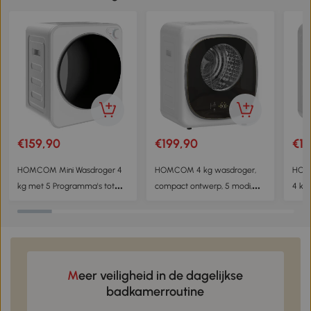
€159,90
€199,90
€19
HOMCOM Mini Wasdroger 4
HOMCOM 4 kg wasdroger,
HOMC
kg met 5 Programma's tot
compact ontwerp, 5 modi,
4 kg
60℃ 800W/400W
timer, Wit+Zwart
met r
Luchtafvoerdroger met
800W
Roestvrijstalen Trommel Wit
Meer veiligheid in de dagelijkse
badkamerroutine