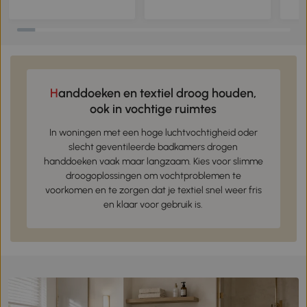
open vakken voor kleine
op 4 rekken
gebo
ruimtes 20 x 20 x 180 cm
vers
Groen
cm, 
Handdoeken en textiel droog houden,
ook in vochtige ruimtes
In woningen met een hoge luchtvochtigheid oder
slecht geventileerde badkamers drogen
handdoeken vaak maar langzaam. Kies voor slimme
droogoplossingen om vochtproblemen te
voorkomen en te zorgen dat je textiel snel weer fris
en klaar voor gebruik is.