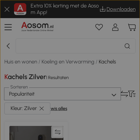
Extra 10% korting met de Aoso
Downloaden
m App!
Huis en wonen
/
Koeling en Verwarming
/
Kachels
Kachels Zilver
1 Resultaten
Sorteren
Populariteit
Kleur: Zilver
wis alles