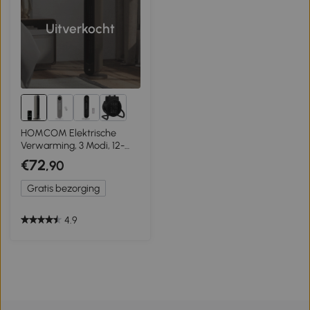
Uitverkocht
HOMCOM Elektrische
Verwarming, 3 Modi, 12-
Uurs Timer, LED Display,
€72
,90
Oscillatiefunctie
Gratis bezorging
4.9