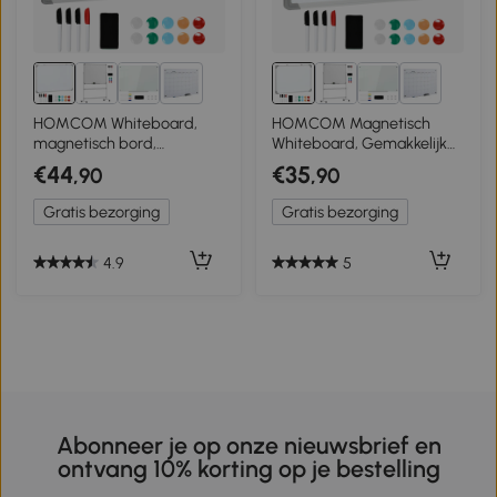
1+
1+
HOMCOM Whiteboard,
HOMCOM Magnetisch
magnetisch bord,
Whiteboard, Gemakkelijk
notitiebord, inclusief
te Wissen, Met 4 Markers, 10
€44
€35
,90
,90
accessoires, 4 stiften, 1
Magneten, 1 Gum, 60 x 1,8 x
spons, 10 magneten, wit +
45 cm
Gratis bezorging
Gratis bezorging
zilver
4.9
5
Abonneer je op onze nieuwsbrief en
ontvang 10% korting op je bestelling