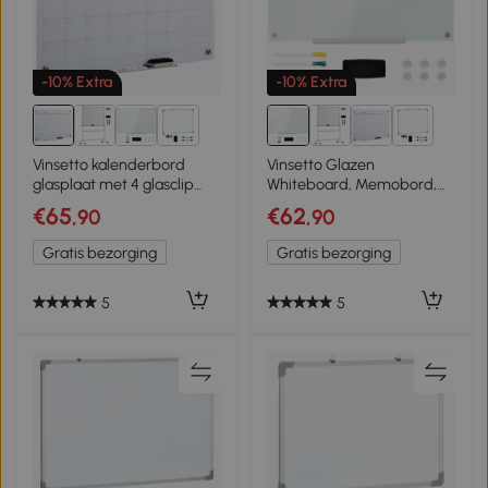
-10% Extra
-10% Extra
1+
1+
Vinsetto kalenderbord
Vinsetto Glazen
glasplaat met 4 glasclip
Whiteboard, Memobord,
markers gum aluminium
Whiteboard, 4 stiften, 6
€65
€62
,90
,90
pennenhouder
magneten, 1 spons, 1
magneetbord voor
houder, Wit
Gratis bezorging
Gratis bezorging
maandplanning
magnetische weekplanner
planbord wit 90 x 60 x 0,2
5
5
cm