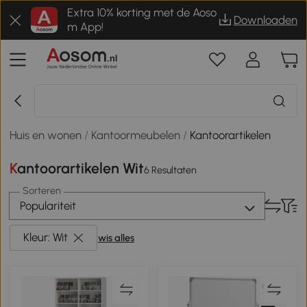
Extra 10% korting met de Aoso
Downloaden
m App!
Huis en wonen
/
Kantoormeubelen
/
Kantoorartikelen
Kantoorartikelen Wit
6 Resultaten
Sorteren
Populariteit
Kleur: Wit
wis alles