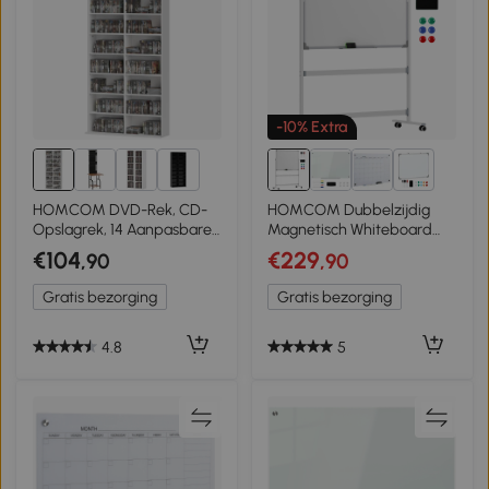
-10% Extra
1+
1+
HOMCOM DVD-Rek, CD-
HOMCOM Dubbelzijdig
Opslagrek, 14 Aanpasbare
Magnetisch Whiteboard
Planken, 18 Vakken, 175 cm,
met Standaard 120 x 90
€104
€229
,90
,90
Blu-ray-Rek, Spaanplaat,
cm – Droog uitwisbare
Wit
Magnetische Bord met
Gratis bezorging
Gratis bezorging
Pennenbakje en Aluminium
Frame, Draaibaar en
Verrijdbaar voor Kantoor en
4.8
5
Thuis