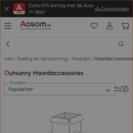
Extra 10% korting met de Aoso
Downloaden
m App!
 wonen
/
Koeling en Verwarming
/
Haarden
/
Haardaccessoire
Outsunny Haardaccessoires
Sorteren
Populariteit