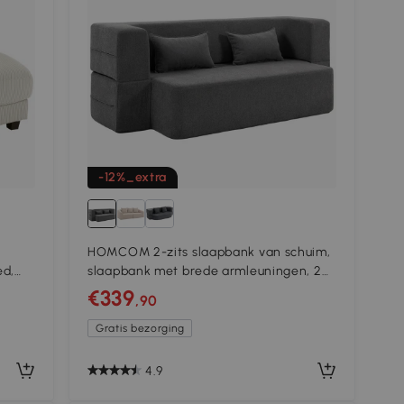
-12%_extra
HOMCOM 2-zits slaapbank van schuim,
ed,
slaapbank met brede armleuningen, 2
kussens, draagvermogen 360 kg, grijs
€339
,90
Gratis bezorging
4.9