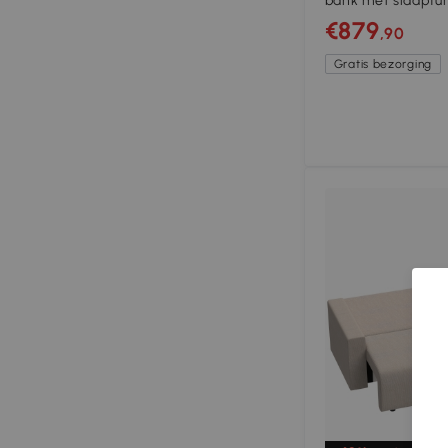
bank met slaapfun
opbergruimte, cor
€879
,90
woonkamer, Beig
Gratis bezorging