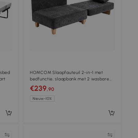
isbed
HOMCOM Slaapfauteuil 2-in-1 met
art
bedfunctie, slaapbank met 2 wasbare
kussens, zijzakken voor woonkamer,
€239
,90
slaapkamer
Nieuw-10%
jk
Vergelijk