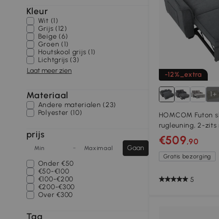
Kleur
Wit (1)
Grijs (12)
Beige (6)
Groen (1)
Houtskool grijs (1)
Lichtgrijs (3)
Laat meer zien
-12%_extra
Materiaal
1+
Andere materialen (23)
Polyester (10)
HOMCOM Futon sl
rugleuning, 2-zits
prijs
donkergrijs
€509
,90
-
Gaan
Min
Maximaal
Gratis bezorging
Onder
€50
€50-€100
€100-€200
5
€200-€300
Over
€300
Tag