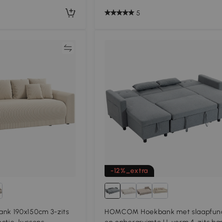
5
Vergelijk
Vergeli
-12%_extra
k 190x150cm 3-zits
HOMCOM Hoekbank met slaapfunc