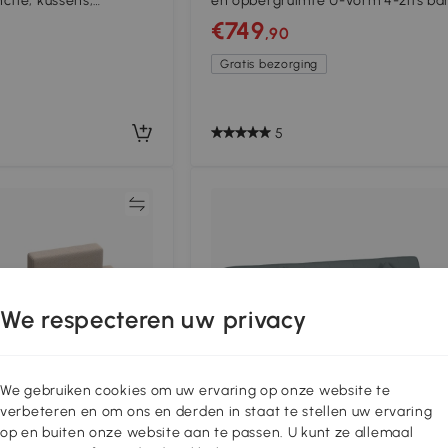
ctie, kussens,
en opbergruimte U-vorm 4-zits ba
d-look voor
met chaiselongue, verstelbare
€749
,90
e
rugleuning, linnenlook
Gratis bezorging
5
Vergelijk
Vergeli
We respecteren uw privacy
We gebruiken cookies om uw ervaring op onze website te
verbeteren en om ons en derden in staat te stellen uw ervaring
op en buiten onze website aan te passen. U kunt ze allemaal