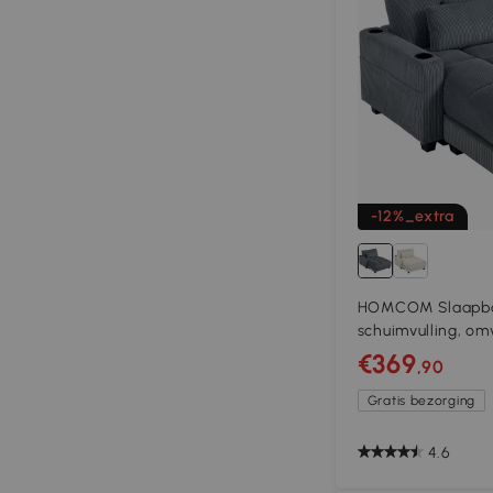
-12%_extra
HOMCOM Slaapba
schuimvulling, om
bekerhouder, grijs
€369
,90
Gratis bezorging
4.6