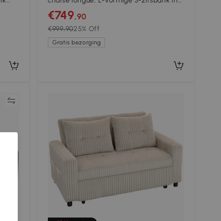
nk
chaise longue, L-vormige 3-zitsbank in
velours, crème wit
€749
,90
€999,90
25% Off
Gratis bezorging
jk