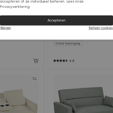
-12%_extra
accepteren of ze individueel beheren. Lees onze
Privacyverklaring.
Accepteren
k met Slaapfunctie
HOMCOM Slaapbank, verstelbare 
aise Longue, L-
zitsbank met bedfunctie, slaapba
Weiger
Beheer cookies
k van Velours, Beige
uitschuifbaar bed, kussens, grijs
€519
,90
Gratis bezorging
4.8
Vergelijk
Vergeli