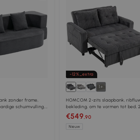
-12%_extra
1+
nk zonder frame,
HOMCOM 2-zits slaapbank, ribflu
rdige schuimvulling,
bekleding, om te vormen tot bed, 
g, donkergrijs
kussens, zijvakken, 157 x 190 cm,
€549
,90
donkergrijs
Nieuw