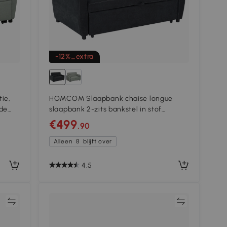
-12%_extra
ie,
HOMCOM Slaapbank chaise longue
rde
slaapbank 2-zits bankstel in stof
er,
donkergrijs
€499
,90
Alleen
8
blijft over
4.5
jk
Vergelijk