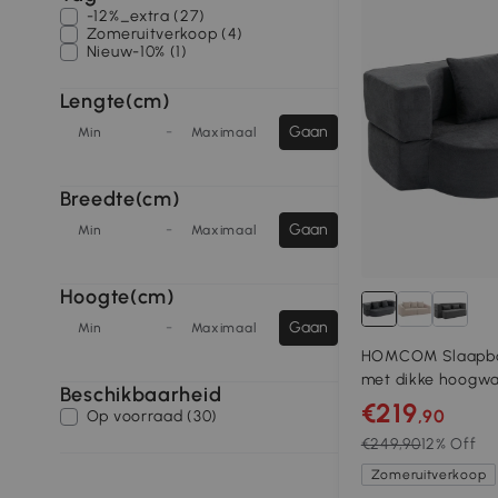
-12%_extra (27)
Zomeruitverkoop (4)
Nieuw-10% (1)
Lengte(cm)
-
Gaan
Min
Maximaal
Breedte(cm)
-
Gaan
Min
Maximaal
Hoogte(cm)
-
Gaan
Min
Maximaal
HOMCOM Slaapba
met dikke hoogwaa
Beschikbaarheid
brede diepe zittin
€219
,90
Op voorraad (30)
€249,90
12% Off
Zomeruitverkoop