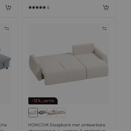
5
jk
Vergelijk
-12%_extra
tie
HOMCOM Slaapbank met omkeerbare