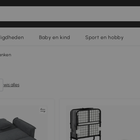
digdheden
Baby en kind
Sport en hobby
anken
wis alles
Vergelijk
Vergeli