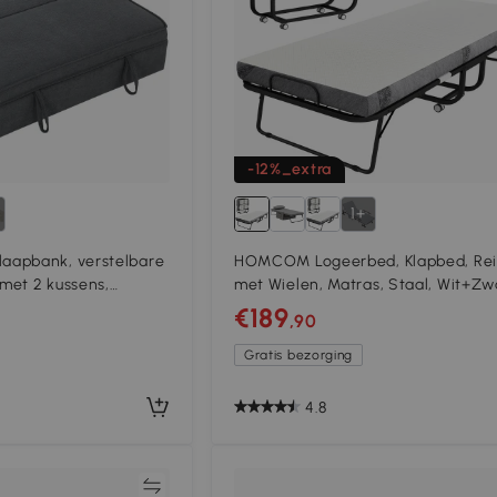
-12%_extra
1+
aapbank, verstelbare
HOMCOM Logeerbed, Klapbed, Re
 met 2 kussens,
met Wielen, Matras, Staal, Wit+Zw
€189
,90
Gratis bezorging
4.8
Vergelijk
Vergeli