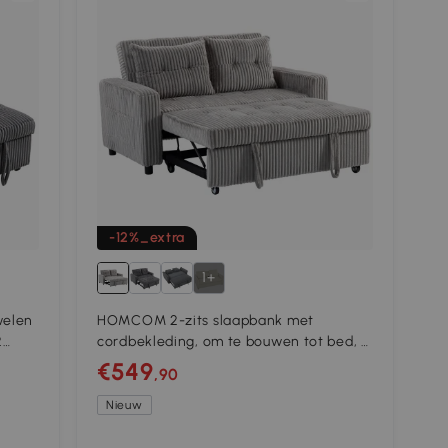
-12%_extra
1+
welen
HOMCOM 2-zits slaapbank met
2
cordbekleding, om te bouwen tot bed, 2
kussens, zijvakken, 157 x 190 cm,
€549
,90
lichtgrijs
Nieuw