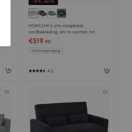
-12%_extra
1+
3-
HOMCOM 2-zits slaapbank,
nk met
cordbekleding, om te vormen tot
slaapbed, 2 kussens, zijvakken, 157 x 190
€519
,90
cm, Crèmewit
Gratis bezorging
4.5
jk
Vergelijk