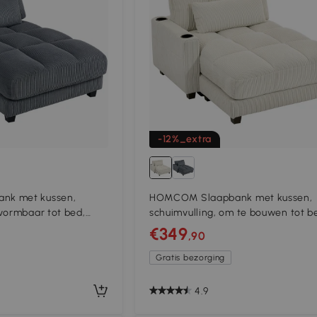
-12%_extra
nk met kussen,
HOMCOM Slaapbank met kussen,
vormbaar tot bed,
schuimvulling, om te bouwen tot b
bekerhouder, crèmewit
€349
,90
Gratis bezorging
4.9