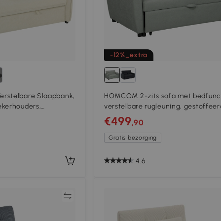
-12%_extra
rstelbare Slaapbank,
HOMCOM 2-zits sofa met bedfunct
ekerhouders,
verstelbare rugleuning, gestoffee
uning en Zijvakken,
bank, fluweel-look, voor woonkam
€499
,90
slaapkamer, lichtgrijs
Gratis bezorging
4.6
Vergelijk
Vergeli