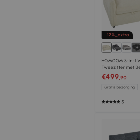
-12%_extra
1+
HOMCOM 3-in-1 Ve
Tweezitter met B
Verstelbare Rugle
€499
,90
Beige
Gratis bezorging
5