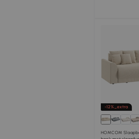
-12%_extra
HOMCOM Slaapban