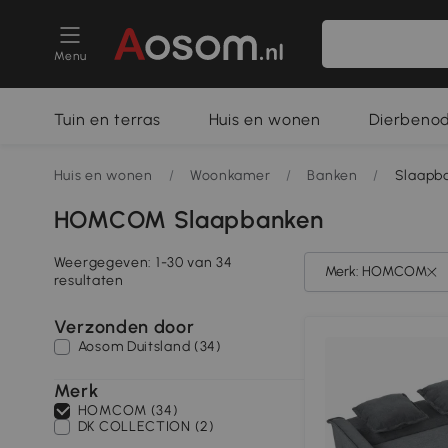
Menu
Tuin en terras
Huis en wonen
Dierbeno
Huis en wonen
/
Woonkamer
/
Banken
/
Slaapb
HOMCOM Slaapbanken
Weergegeven: 1-30 van 34
Merk: HOMCOM
resultaten
Verzonden door
Aosom Duitsland (34)
Merk
HOMCOM (34)
DK COLLECTION (2)