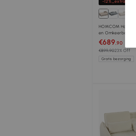
-12%_extra
HOMCOM Hoekban
en Omkeerbare Ch
vormige 3-zitsban
€689
,90
€899,90
23% Off
Gratis bezorging