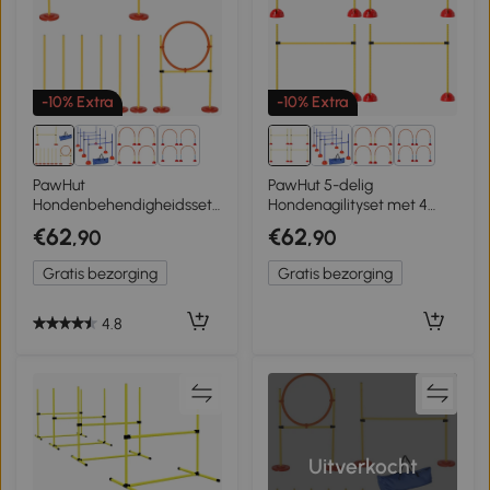
-10% Extra
-10% Extra
2+
2+
PawHut
PawHut 5-delig
Hondenbehendigheidsset
Hondenagilityset met 4
3-in-1 training voor
Hordes en Draagtas voor
€62
€62
,90
,90
huisdieren inclusief tas
Sprongtraining, Geel
gemakkelijk mee te nemen
Gratis bezorging
Gratis bezorging
4.8
Uitverkocht