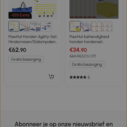
-10% Extra
5+
3+
PawHut Honden Agility-Set,
PawHut behendigheid
Hindernissen/Slalompalen/Grondstaven,
honden hordenset
Draagtas, Robuust, Geel
hondentraining
€62
€34
,90
,90
hindernisbaan tunnel
€69,90
50% Off
kunststof polyester
Gratis bezorging
Gratis bezorging
5
Abonneer je op onze nieuwsbrief en