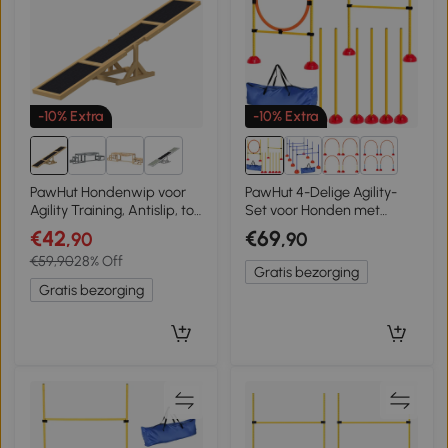
-10% Extra
-10% Extra
3+
2+
PawHut Hondenwip voor
PawHut 4-Delige Agility-
Agility Training, Antislip, tot
Set voor Honden met
50 kg Belastbaar, 180 x 30 x
Vulbare Basis voor Training
€42
€69
,90
,90
30 cm
€59,90
28% Off
Gratis bezorging
Gratis bezorging