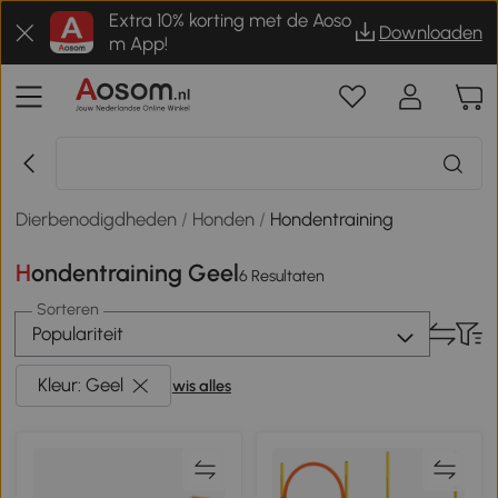
Extra 10% korting met de Aoso
Downloaden
m App!
Dierbenodigdheden
/
Honden
/
Hondentraining
Hondentraining Geel
6 Resultaten
Sorteren
Populariteit
Kleur: Geel
wis alles