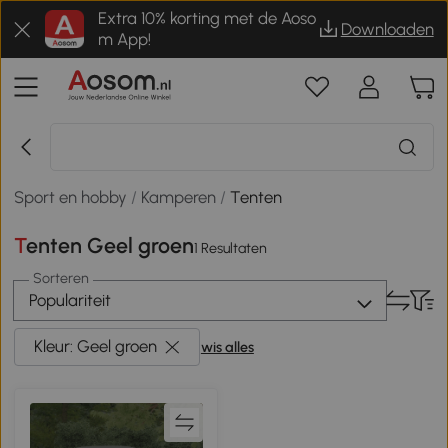
Extra 10% korting met de Aoso
Downloaden
m App!
Sport en hobby
/
Kamperen
/
Tenten
Tenten Geel groen
1 Resultaten
Sorteren
Populariteit
Kleur: Geel groen
wis alles