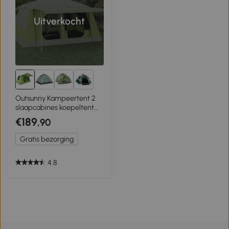
Uitverkocht
1+
Outsunny Kampeertent 2
slaapcabines koepeltent
familietent 4-8 personen
€189
,90
410 x 310 cm
Gratis bezorging
4.8