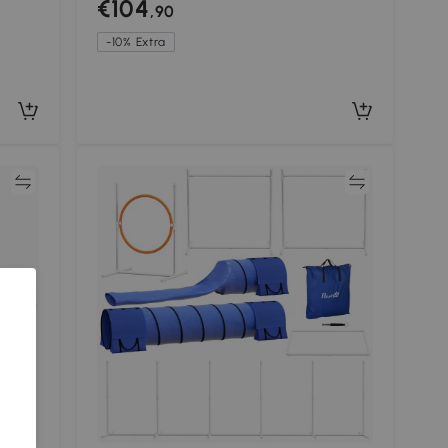
€104
,90
kom
-10% Extra
jk
Vergelijk