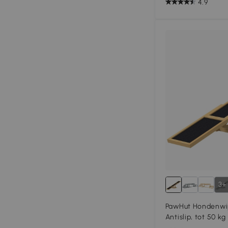
4.9
3+
PawHut Hondenwip 
Antislip, tot 50 kg
30 cm