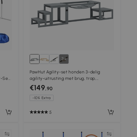
3+
PawHut Agility-set honden 3-delig
y-Set,
agility-uitrusting met brug, trap,
t
platform, vurenhout, 117 x 50 x 56 cm,
€149
,90
Grijs
-10% Extra
5
jk
Vergelijk