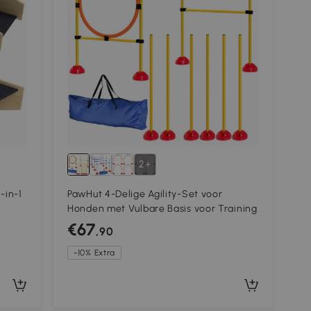
2+
-in-1
PawHut 4-Delige Agility-Set voor
Honden met Vulbare Basis voor Training
€67
,90
-10% Extra