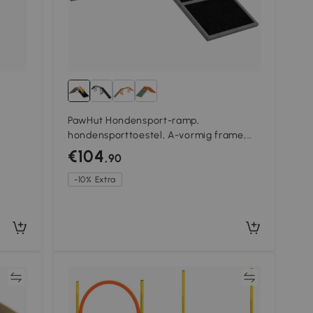
PawHut Hondensport-ramp,
hondensporttoestel, A-vormig frame,
 59 x
antislip oppervlakte, 173 x 59 x 66 cm,
€104
,90
grijs
-10% Extra
jk
Vergelijk