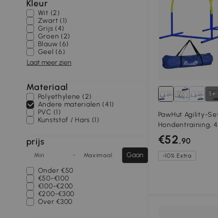
Kleur
Wit (2)
Zwart (1)
Grijs (4)
Groen (2)
Blauw (6)
Geel (6)
Laat meer zien
Materiaal
1+
Polyethylene (2)
Andere materialen (41)
PVC (1)
PawHut Agility-Se
Kunststof / Hars (1)
Hondentraining, 4
Beginners, met D
€52
prijs
,90
88 x 64 x 95cm
-
Gaan
Min
Maximaal
-10% Extra
Onder
€50
€50-€100
€100-€200
€200-€300
Over
€300