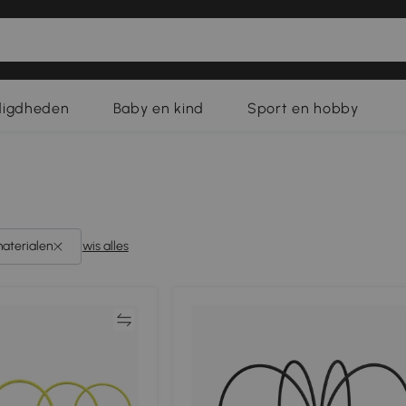
digdheden
Baby en kind
Sport en hobby
materialen
wis alles
Vergelijk
Vergeli