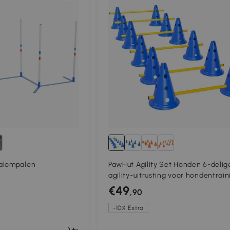
alompalen
PawHut Agility Set Honden 6-delig
agility-uitrusting voor hondentrain
steekhordeset met 12 kegels, 6 ho
€49
,90
draagtas
-10% Extra