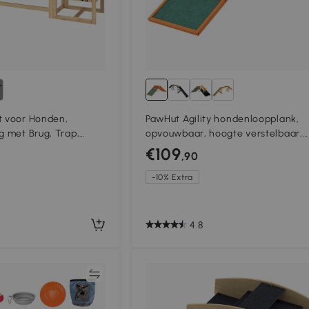
t voor Honden,
PawHut Agility hondenloopplank,
g met Brug, Trap,
opvouwbaar, hoogte verstelbaar,
hout, voor Grote
antislip, Vurenhout, tot 40 kg, 173 x
€109
,90
66 cm, Oranje/Groen
-10% Extra
4.8
Vergelijk
Vergeli