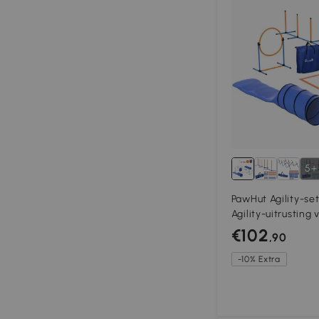
5+
PawHut Agility-se
Agility-uitrusting
tunnels Hoogtever
€102
,90
horden Slalomsto
-10% Extra