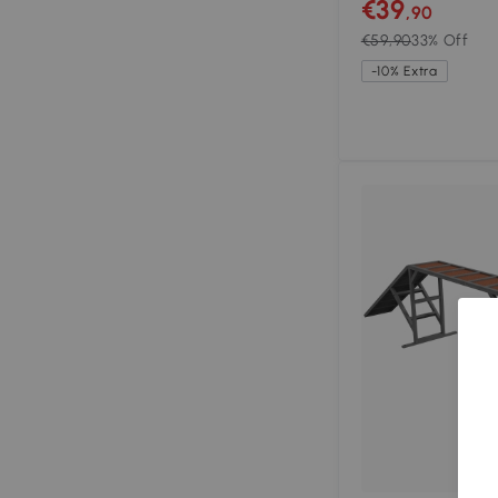
€39
,90
€59,90
33% Off
-10% Extra