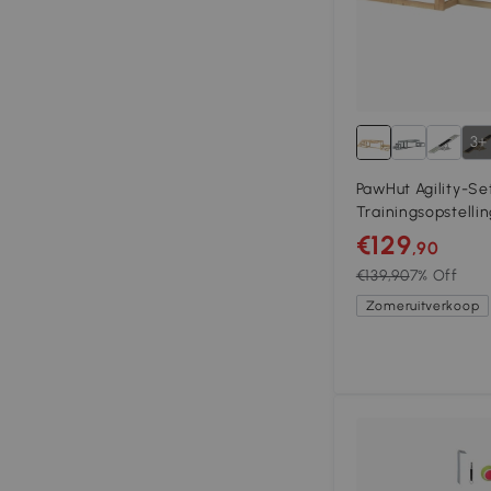
3+
PawHut Agility-Se
Trainingsopstellin
Platform, Sparren
€129
,90
Honden tot 40 kg
€139,90
7% Off
Zomeruitverkoop