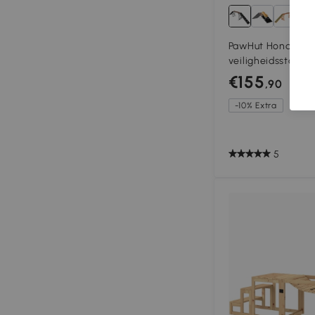
PawHut Honden Ag
veiligheidsstang a
weerbestendig Agi
€155
,90
kg 325x55x69 cm 
-10% Extra
5