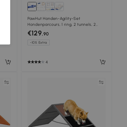
PawHut Honden-Agility-Set
, Hout
Hondenparcours, 1 ring, 2 tunnels, 2
hindernissen, 321 cm x 63 cm x 93 cm,
€129
,90
Blauw + Rood + Wit
-10% Extra
4
jk
Vergelijk