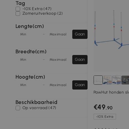
Tag
-10% Extra (47)
Zomeruitverkoop (2)
Lengte(cm)
-
Gaan
Min
Maximaal
Breedte(cm)
-
Gaan
Min
Maximaal
Hoogte(cm)
5+
-
Gaan
Min
Maximaal
PawHut honden sl
Beschikbaarheid
€49
,90
Op voorraad (47)
-10% Extra