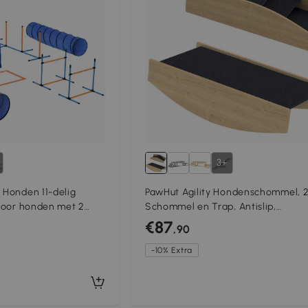
3+
t Honden 11-delig
PawHut Agility Hondenschommel, 2
 voor honden met 2
Schommel en Trap, Antislip,
stelbare springring &
Dennenhout, 80 x 39,5 cm
€87
,90
k
-10% Extra