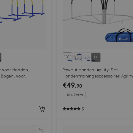
1+
t voor Honden,
PawHut Honden-Agility-Set
 Bogen, voor
Hondentrainingsaccessoires Agilit
raagtas, Blauw+Geel,
4 stuks, 89 x 69 x 99 cm, Wit + Zwar
€49
,90
-10% Extra
5
Vergelijk
Vergeli