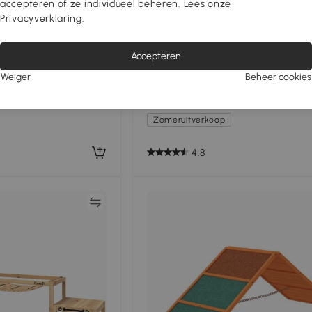
accepteren of ze individueel beheren. Lees onze
Privacyverklaring.
ility-loopplank met
PawHut Agility Hondenloopplank,
Accepteren
ntislip oppervlak
Parcours, Anti-slip, Weerbestendig
lity-apparaat tot 40
335 x 55 x 60 cm, Oranje
Weiger
Beheer cookies
€139
,90
Grijs
€159,90
12% Off
Zomeruitverkoop
4.8
Vergelijk
Vergeli