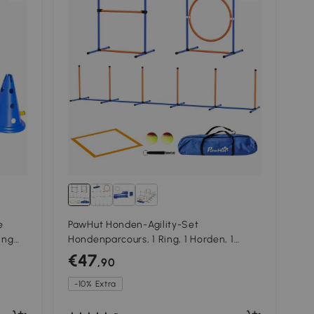
e
PawHut Honden-Agility-Set
ing
Hondenparcours, 1 Ring, 1 Horden, 1
rden,
Slalom-Set, 352 cm x 66 cm x 69 cm,
€47
,90
Blauw + Rood
-10% Extra