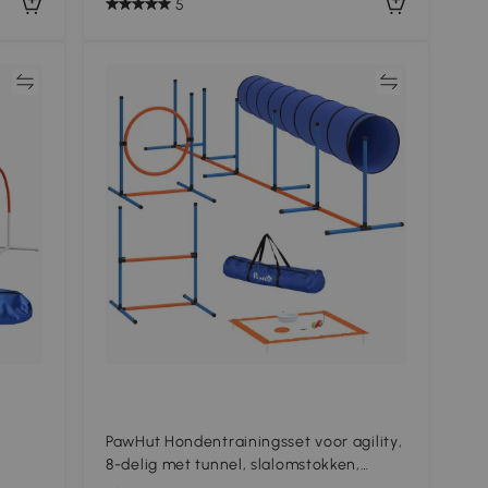
5
jk
Vergelijk
PawHut Hondentrainingsset voor agility,
8-delig met tunnel, slalomstokken,
verstelbare hindernissen, sprongring,