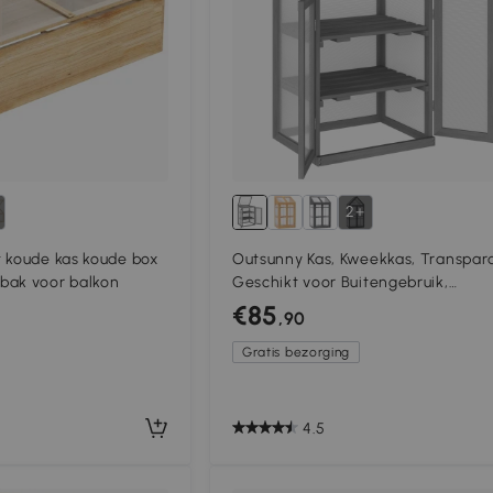
2+
 koude kas koude box
Outsunny Kas, Kweekkas, Transpar
bak voor balkon
Geschikt voor Buitengebruik,
Hout+Polycarbonaat, 58 x 44 x 78
€85
,90
Gratis bezorging
4.5