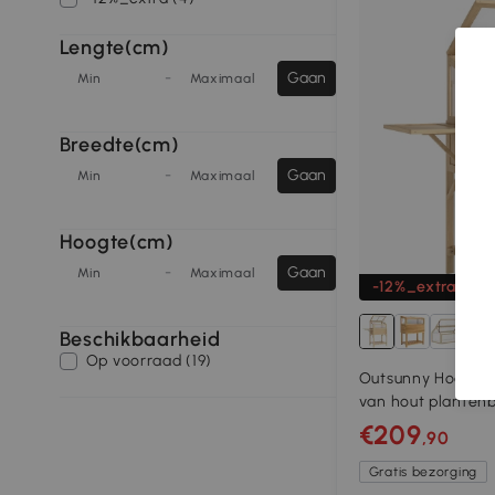
Lengte(cm)
-
Gaan
Min
Maximaal
Breedte(cm)
-
Gaan
Min
Maximaal
Hoogte(cm)
-
Gaan
Min
Maximaal
-12%_extra
8+
Beschikbaarheid
Op voorraad (19)
Outsunny Hoogbed
van hout plantenb
inklapbare zijtafe
€209
,90
naturel hout
Gratis bezorging