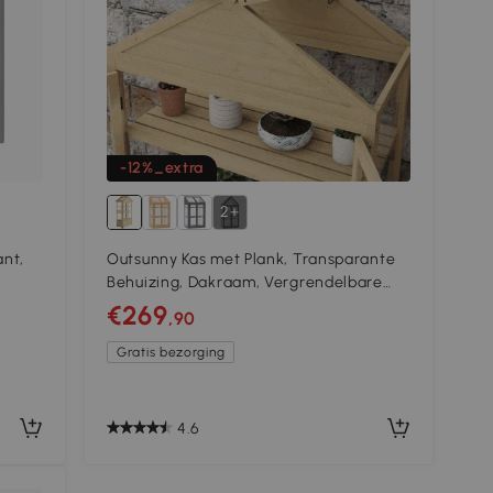
-12%_extra
2+
ant,
Outsunny Kas met Plank, Transparante
Behuizing, Dakraam, Vergrendelbare
cm
Deur, Acryl, Houten Frame, 100x56,5x178
€269
,90
cm
Gratis bezorging
4.6