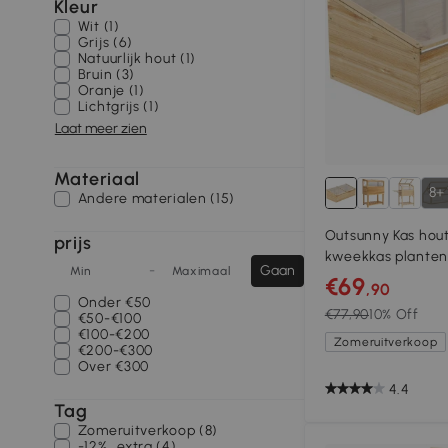
Kleur
Wit (1)
Grijs (6)
Natuurlijk hout (1)
Bruin (3)
Oranje (1)
Lichtgrijs (1)
Laat meer zien
Materiaal
8+
Andere materialen (15)
Outsunny Kas hout
prijs
kweekkas planten
-
Gaan
Min
Maximaal
€69
,90
Onder
€50
€77,90
10% Off
€50-€100
€100-€200
Zomeruitverkoop
€200-€300
Over
€300
4.4
Tag
Zomeruitverkoop (8)
-12%_extra (4)