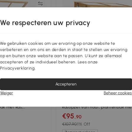
Vergelijk
Vergeli
We respecteren uw privacy
We gebruiken cookies om uw ervaring op onze website te
verbeteren en om ons en derden in staat te stellen uw ervaring
op en buiten onze website aan te passen. U kunt ze allemaal
accepteren of ze individueel beheren. Lees onze
Privacyverklaring.
Accepteren
8+
Weiger
Beheer cookies
 met broeikasopzet
Outsunny Verhoogd plantenbed m
ak met kas,
kasopzet van hout, plantenbak me
l en opbergruimte,
opklapbare deksel, plank, voering,
€95
,90
ergonomisch
€107,90
11% Off