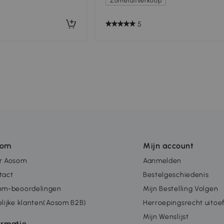
Zomeruitverkoop
5
som
Mijn account
r Aosom
Aanmelden
tact
Bestelgeschiedenis
om-beoordelingen
Mijn Bestelling Volgen
lijke klanten(Aosom B2B)
Herroepingsrecht uitoe
Mijn Wenslijst
ormatie