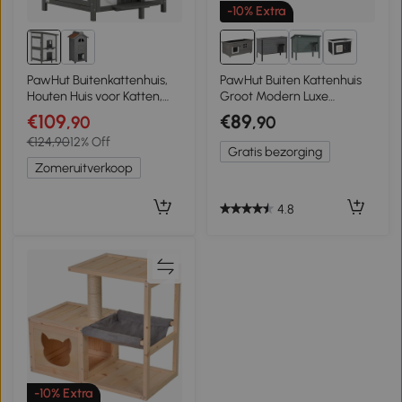
-10% Extra
2+
PawHut Buitenkattenhuis,
PawHut Buiten Kattenhuis
Houten Huis voor Katten,
Groot Modern Luxe
Meerdere Ingangen, Raam,
Sparhout met Raam voor
€109
€89
,90
,90
Waterdicht, 60 x 60 x 88
Katten Grijs Zwart
€124,90
12% Off
cm, Wit
Gratis bezorging
Zomeruitverkoop
4.8
-10% Extra