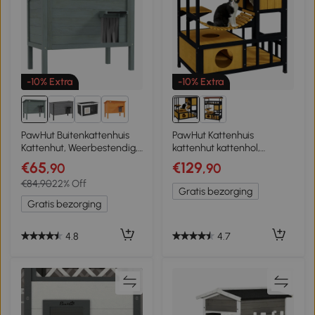
-10% Extra
-10% Extra
2+
PawHut Buitenkattenhuis
PawHut Kattenhuis
Kattenhut, Weerbestendig, 1
kattenhut kattenhol,
Raam, 1 Deur, 85 x 50 x
weerbestendig, 1 helling, 1
€65
€129
,90
,90
68,5 cm, Donkergrijs+Zwart
platform, 84,5 x 60 x 88
€84,90
22% Off
cm, Groen + Naturel
Gratis bezorging
Gratis bezorging
4.8
4.7