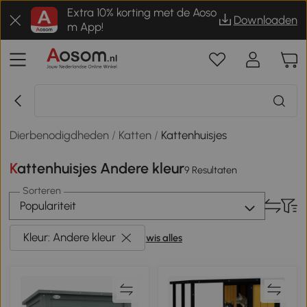
Extra 10% korting met de Aoso
Downloaden
m App!
Dierbenodigdheden
/
Katten
/
Kattenhuisjes
Kattenhuisjes Andere kleur
9 Resultaten
Sorteren
Populariteit
Kleur: Andere kleur
wis alles