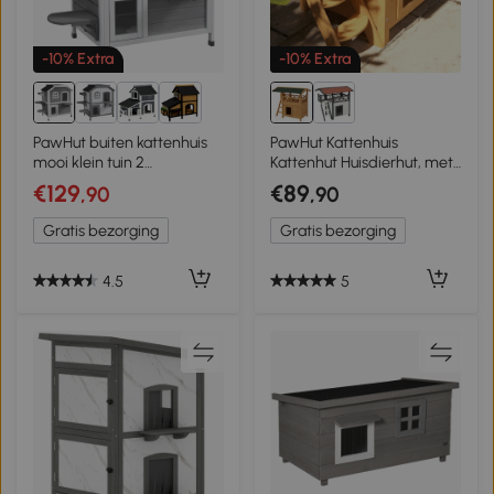
-10% Extra
-10% Extra
PawHut buiten kattenhuis
PawHut Kattenhuis
mooi klein tuin 2
Kattenhut Huisdierhut, met
verdiepingen massief hout
dak van asfalt, 2
€129
€89
,90
,90
grijs
verdiepingen, 1 ladder,
natuurlijk + groen
Gratis bezorging
Gratis bezorging
4.5
5