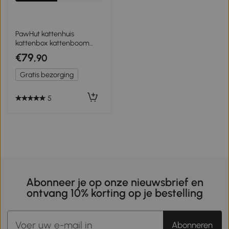
PawHut kattenhuis
kattenbox kattenboom
met hangmat sisal paal
€79
,90
vurenhout naturel
Gratis bezorging
5
Abonneer je op onze nieuwsbrief en
ontvang 10% korting op je bestelling
Abonneren