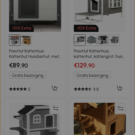
-10% Extra
-10% Extra
1+
PawHut Kattenhuis
PawHut Kattenhuis,
Kattenhut Huisdierhut, met
kattenhut, kattengrot, huis
dak van asfalt, 2
voor kleine dieren met
€89
€129
,90
,90
verdiepingen, 1 ladder,
terras katten honden
Wit+Rood
Gratis bezorging
Gratis bezorging
5
4.8