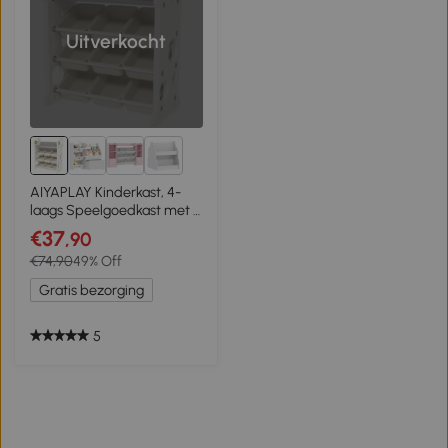
Uitverkocht
2+
AIYAPLAY Kinderkast, 4-
laags Speelgoedkast met 9
Uitneembare Bakken,
€37
,90
Plank, Haken, Opbergkast
€74,90
49% Off
voor Kinderkamer,
Speelkamer, 77 x 42 x 94
Gratis bezorging
cm, Crèmewit
5