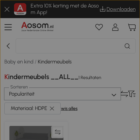
Extra 10% korting met de Aoso
Downloaden
m App!
Baby en kind
/
Kindermeubels
Kindermeubels __ALL__
1 Resultaten
Sorteren
Populariteit
Materiaal: HDPE
wis alles