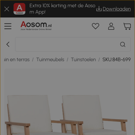
Extra 10% korting met de Aoso
Downloaden
m App!
Tuin en terras
/
Tuinmeubels
/
Tuinstoelen
/
SKU:84B-699