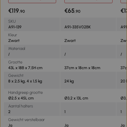
€119
€65
€1
,90
,90
SKU
A91-139
A91-335V02BK
A91
Kleur
Zwart
Zwart
Zw
Materiaal
/
/
/
Grootte
43L x 18B x 7,5H cm
37cm x 18cm x 18cm
37c
Gewicht
8 x 2,5 kg, 4 x 1,5 kg
24 kg
20 
Handgreep grootte
Ø2,5 x 45L cm
Ø3,2 x 13L cm
Ø3,
Aantal halters
2
1
1
Gewicht verstelbaar
Ja
Ja
Ja