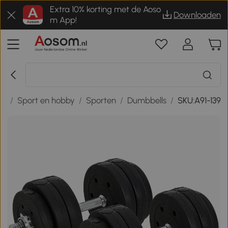
Extra 10% korting met de Aoso
Downloaden
m App!
ug
/
Sport en hobby
/
Sporten
/
Dumbbells
/
SKU:A91-139