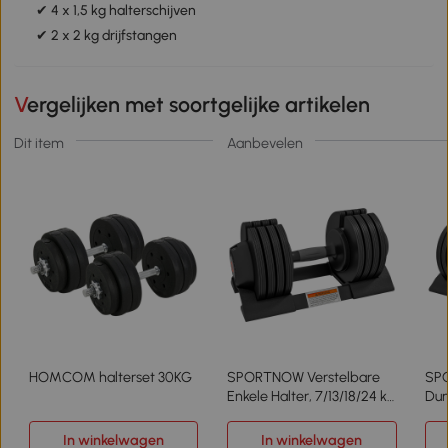
✔ 4 x 1,5 kg halterschijven
✔ 2 x 2 kg drijfstangen
Vergelijken met soortgelijke artikelen
Dit item
Aanbevelen
HOMCOM halterset 30KG
SPORTNOW Verstelbare
SP
Enkele Halter, 7/13/18/24 kg
Dum
Halter met opbergvak, met
dum
antislip handgrepen, Zwart
en 
In winkelwagen
In winkelwagen