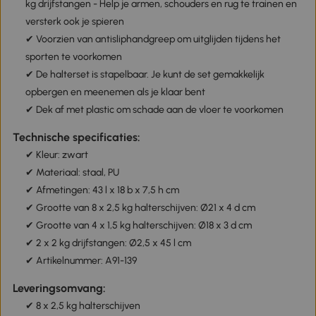
kg drijfstangen - Help je armen, schouders en rug te trainen en
versterk ook je spieren
✔ Voorzien van antisliphandgreep om uitglijden tijdens het
sporten te voorkomen
✔ De halterset is stapelbaar. Je kunt de set gemakkelijk
opbergen en meenemen als je klaar bent
✔ Dek af met plastic om schade aan de vloer te voorkomen
Technische specificaties:
✔ Kleur: zwart
✔ Materiaal: staal, PU
✔ Afmetingen: 43 l x 18 b x 7,5 h cm
✔ Grootte van 8 x 2,5 kg halterschijven: Ø21 x 4 d cm
✔ Grootte van 4 x 1,5 kg halterschijven: Ø18 x 3 d cm
✔ 2 x 2 kg drijfstangen: Ø2,5 x 45 l cm
✔ Artikelnummer: A91-139
Leveringsomvang:
✔ 8 x 2,5 kg halterschijven