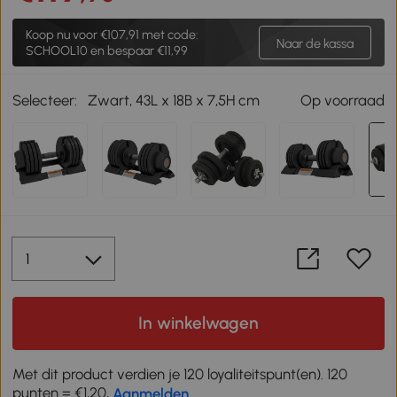
Koop nu voor
€107,91
met code:
Naar de kassa
SCHOOL10 en bespaar €11,99
Selecteer:
Zwart, 43L x 18B x 7,5H cm
Op voorraad
In winkelwagen
Met dit product verdien je 120 loyaliteitspunt(en). 120
punten = €1,20,
Aanmelden