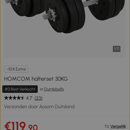
1
/
11
-10% Extra
HOMCOM halterset 30KG
#3 Best Verkocht
in
Dumbbells
4.7
(23)
Verzonden door Aosom Duitsland
€119
,90
Vergelijk