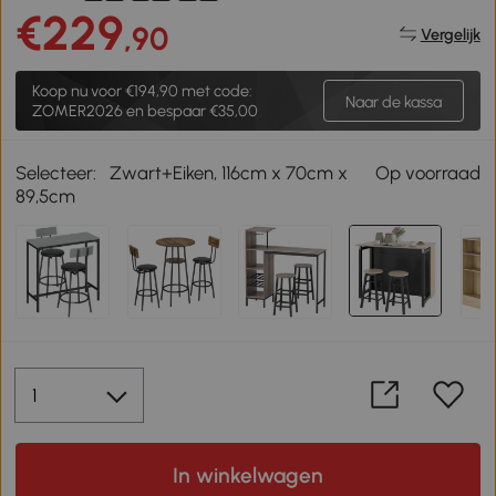
€229
,90
Vergelijk
Koop nu voor
€194,90
met code:
Naar de kassa
ZOMER2026 en bespaar €35,00
Selecteer:
Zwart+Eiken, 116cm x 70cm x
Op voorraad
89,5cm
In winkelwagen