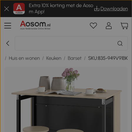
Extra 10% korting met de Aoso
Downloaden
m App!
g
/
Huis en wonen
/
Keuken
/
Barset
/
SKU:835-949V91BK