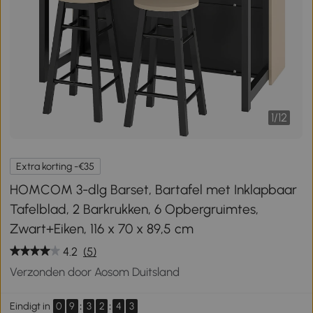
1
/
12
Extra korting -€35
HOMCOM 3-dlg Barset, Bartafel met Inklapbaar
Tafelblad, 2 Barkrukken, 6 Opbergruimtes,
Zwart+Eiken, 116 x 70 x 89,5 cm
4.2
(5)
Verzonden door Aosom Duitsland
0
9
:
3
2
:
4
3
Eindigt in